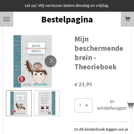
Let op! Wij versturen iedere dinsdag en vrijdag.
Ga
direct
Bestelpagina
naar
de
hoofdinhoud
Mijn
beschermende
brein -
Theorieboek
€ 21,95
In
winkelwagen
In dit kinderboek leggen we je